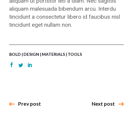
aliquam ut porttitor leo a diam. Nec sagittis
aliquam malesuada bibendum arcu. Interdu
tincidunt a consectetur libero id faucibus nisl
tincidunt eget nullam non.
BOLD
DESIGN
MATERIALS
TOOLS
Prev post
Next post